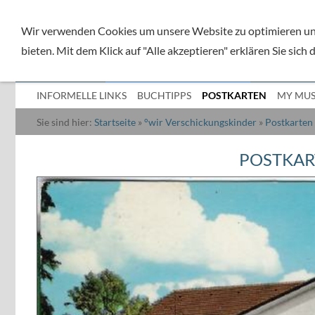
Wir verwenden Cookies um unsere Website zu optimieren und
bieten. Mit dem Klick auf "Alle akzeptieren" erklären Sie sich
°ÜBER MICH
°WIR VERSCHICKUNGSKINDER
°MEIN KO
INFORMELLE LINKS
BUCHTIPPS
POSTKARTEN
MY MUS
Sie sind hier:
Startseite
»
°wir Verschickungskinder
»
Postkarten
POSTKAR