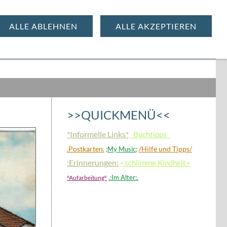
ALLE ABLEHNEN
ALLE AKZEPTIEREN
MENÜ
>>QUICKMENÜ<<
*Informelle Links*
_Buchtipps_
.Postkarten.
/Hilfe und Tipps/
;My Music;
:Erinnerungen:
<schlimme Kindheit>
.:Im Alter:.
°Aufarbeitung°