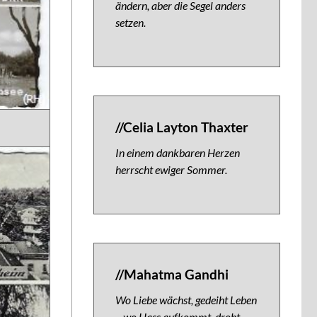
ändern, aber die Segel anders
setzen.
//Celia Layton Thaxter
In einem dankbaren Herzen
herrscht ewiger Sommer.
//Mahatma Gandhi
Wo Liebe wächst, gedeiht Leben
– wo Hass aufkommt, droht