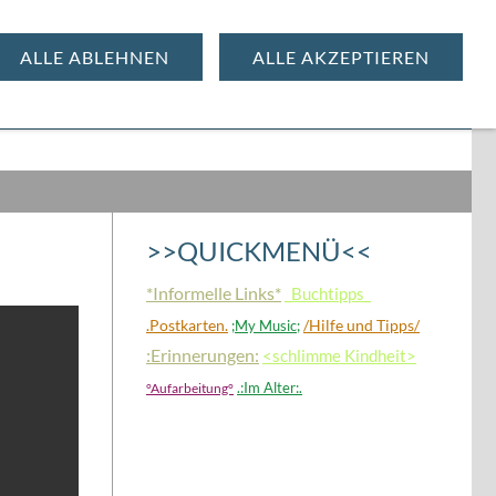
ALLE ABLEHNEN
ALLE AKZEPTIEREN
MENÜ
>>QUICKMENÜ<<
*Informelle Links*
_Buchtipps_
.Postkarten.
/Hilfe und Tipps/
;My Music;
:Erinnerungen:
<schlimme Kindheit>
.:Im Alter:.
°Aufarbeitung°