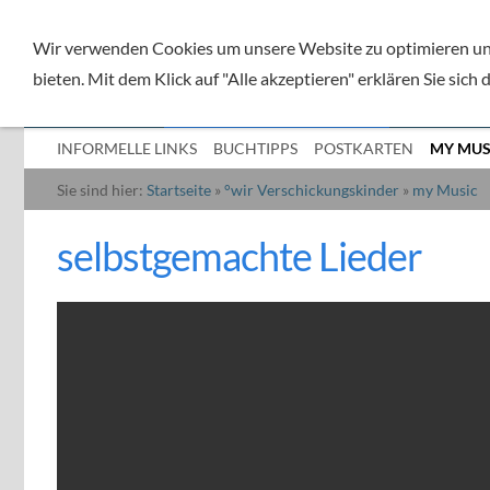
Wir verwenden Cookies um unsere Website zu optimieren und
bieten. Mit dem Klick auf "Alle akzeptieren" erklären Sie sich
°ÜBER MICH
°WIR VERSCHICKUNGSKINDER
°MEIN KO
INFORMELLE LINKS
BUCHTIPPS
POSTKARTEN
MY MUS
Sie sind hier:
Startseite
»
°wir Verschickungskinder
»
my Music
selbstgemachte Lieder