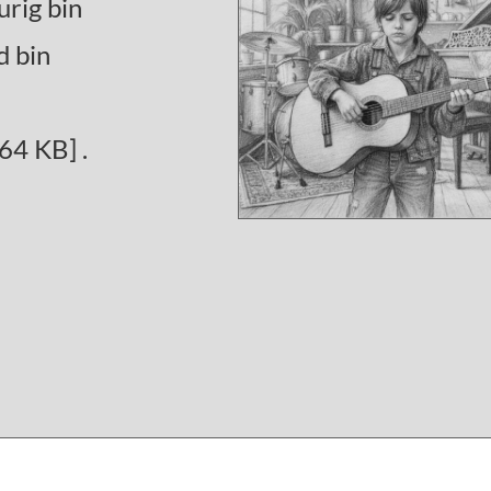
urig bin
d bin
64 KB] .